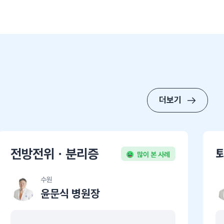
더보기
전방전위ㆍ분리증
많이 본 사례
수원
윤문식 병원장