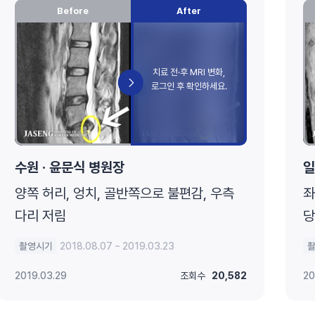
Before
After
수원 · 윤문식 병원장
일
양쪽 허리, 엉치, 골반쪽으로 불편감, 우측
좌
다리 저림
당
촬영시기
2018.08.07 ~ 2019.03.23
2019.03.29
조회수
20,582
20