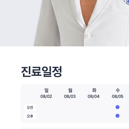
진료일정
일
월
화
수
08/02
08/03
08/04
08/05
오전
오후