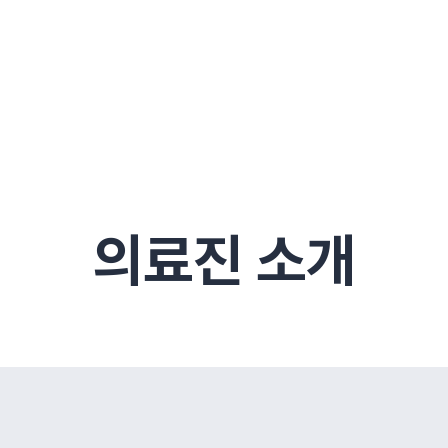
구
대전
목동
원
안산
울산
강보험
상담 예약
별
후기
파 약침
의료진 소개
턱
공지사항
신바로메틴
입원 상담
여성질환
진료시간/오시는길
추나요법
무릎
자생소식
진료비 안내
신바로약침·봉침
어깨
건강정보
비급여진료비
고관절
자가테스트
신바로한약
제증
손·
안
청주
해운대
경마비
시지
턱관절장애
월경통
퇴행성관절염
오십견
고관절질환
허리 디스크
손목
송조회
치료·물리치료
MRI·X-ray
후군
 소화불량
터뷰
산전산후
석회화건염
목 디스크
족저
기 비염
갱년기증후군
무릎 질환
손목
약침
#척추압박골절
#교통사고후유증
#허리디스크
#목디스크
질환 후유증
비염
의료진 소개
클리닉
허약증세
엘보·골프엘보
하기
자생TV보니
이벤트