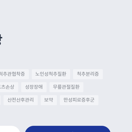
장
척추관협착증
노인성척추질환
척추분리증
포츠손상
성장장애
무릎관절질환
산전산후관리
보약
만성피로증후군