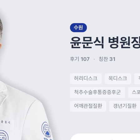
수원
윤문식
병원
후기
107
칭찬
31
허리디스크
목디스크
척추수술후통증증후군
스
어깨관절질환
갱년기질환