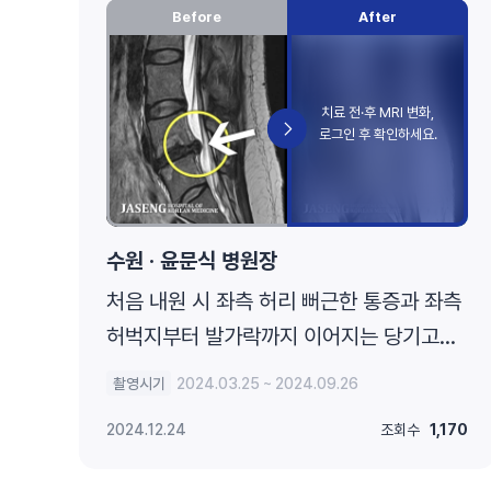
Before
After
수원 · 윤문식 병원장
처음 내원 시 좌측 허리 뻐근한 통증과 좌측
허벅지부터 발가락까지 이어지는 당기고
저린 증상으로 보행까지 불편감 호소하시며
촬영시기
2024.03.25 ~ 2024.09.26
내원하신 환자입니다.
2024.12.24
조회수
1,170