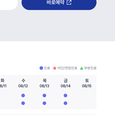
바로예약
진료
야간/연장진료
부분진료
화
수
목
금
토
8/11
08/12
08/13
08/14
08/15