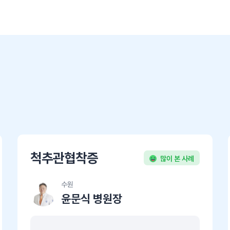
척추관협착증
많이 본 사례
수원
윤문식 병원장