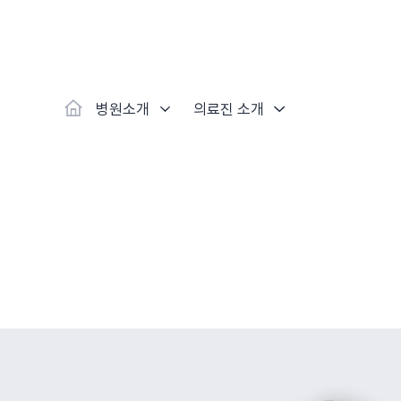
대표
강남
광주
노원
대
보라매
부산
부천
분당
수
척추·관절
예약·문의
자생한약
커뮤니티
병원소개
클리닉
치료법
허리
척추·관절
자생비수술치료
한약
치료사례
바로 예약
인사말
보약
자생소개
목
첩약건
전화 
증상
리얼
초음
인천
일산
잠실
창원
천
허리디스크
교통사고후유증
MRI 치료사례
목디스크
안면신
후기메
병원소개
의료진 소개
신경근회복술
자주묻는질문
한약배
도수
척추관협착증
척추압박골절
안면마비 치료사례
거북목증
기능성
후기인
퇴행성디스크
수술후재활
알레르
추천 검색어
#초음파
척추전방전위증
수술후통증증후군
뇌혈관
허리염좌
성장·자세교정
비만 
테니스
자생인 칭찬
건의