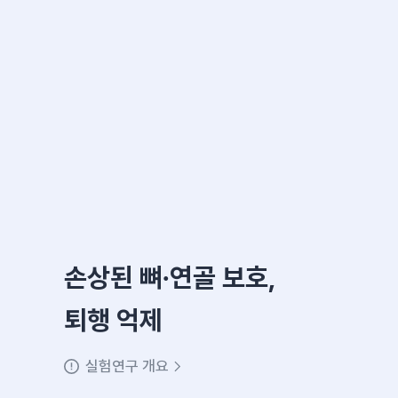
손상된 뼈∙연골 보호,
퇴행 억제
실험연구 개요