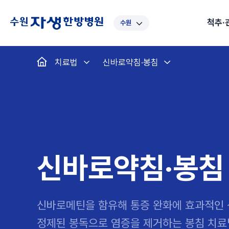
척추·
수원
대표
강남
광주
노원
대
치료법
신바로약침·봉침
보라매
부산
부천
분당
수
척추·관절
예약·문의
자생한약
커뮤니티
병원소개
클리닉
치료법
허리
척추·관절
자생비수술치료
한약
치료사례
바로 예약
인사말
보약
자생소개
목
첩약건
전화 
증상
리얼
초음
인천
일산
잠실
창원
천
허리디스크
교통사고후유증
MRI 치료사례
목디스크
안면신
후기메
신경근회복술
자주묻는질문
한약배
도수
척추관협착증
척추압박골절
안면마비 치료사례
거북목증
기능성
후기인
퇴행성디스크
수술후재활
알레르
추천 검색어
#초음파
척추전방전위증
수술후통증증후군
뇌혈관
신바로약침·봉침
허리염좌
성장·자세교정
비만 
테니스
자생인 칭찬
건의
신바로메틴을 함유해 통증 완화에 효과적인 
정제된 봉독으로 염증을 제거하는 봉침 치료