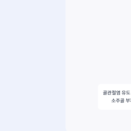
골관절염 유도
소주골 부