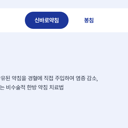
신바로약침
봉침
함유된 약침을 경혈에 직접 주입하여 염증 감소,
주는 비수술적 한방 약침 치료법