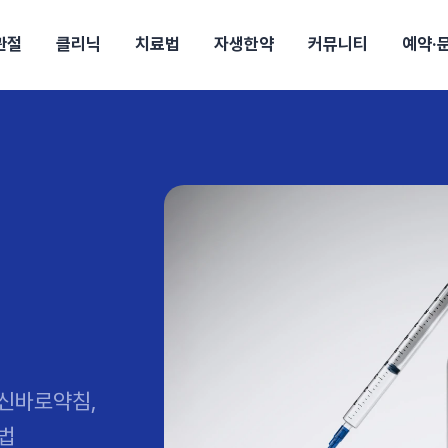
관절
클리닉
치료법
자생한약
커뮤니티
예약·
구
대전
목동
원
안산
울산
강보험
상담 예약
별
후기
파 약침
의료진 소개
턱
공지사항
신바로메틴
입원 상담
여성질환
진료시간/오시는길
추나요법
무릎
자생소식
진료비 안내
신바로약침·봉침
어깨
건강정보
비급여진료비
고관절
자가테스트
신바로한약
제증
손·
안
청주
해운대
경마비
시지
턱관절장애
월경통
퇴행성관절염
오십견
고관절질환
허리 디스크
손목
송조회
치료·물리치료
MRI·X-ray
후군
 소화불량
터뷰
산전산후
석회화건염
목 디스크
족저
기 비염
갱년기증후군
무릎 질환
손목
약침
#척추압박골절
#교통사고후유증
#허리디스크
#목디스크
질환 후유증
비염
클리닉
허약증세
엘보·골프엘보
하기
자생TV보니
이벤트
신바로약침,
법