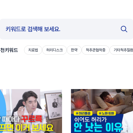
추천키워드
치료법
허리디스크
한약
척추관협착증
기타척추질