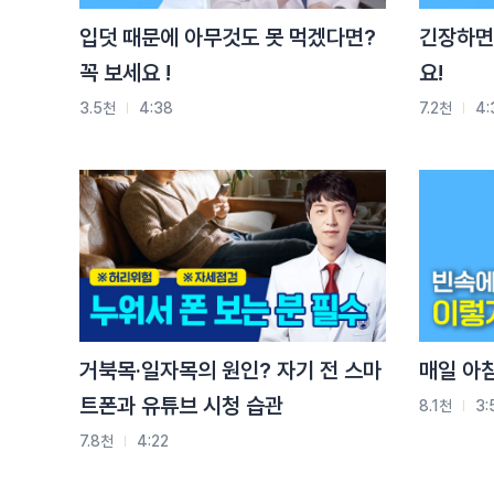
입덧 때문에 아무것도 못 먹겠다면?
긴장하면 
꼭 보세요 !
요!
3.5천
4:38
7.2천
4:
거북목·일자목의 원인? 자기 전 스마
매일 아
트폰과 유튜브 시청 습관
8.1천
3:
7.8천
4:22