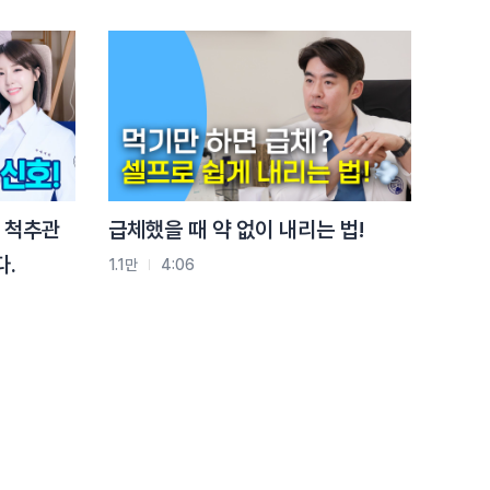
#목디스크
#목디스크
#목디스크
#목디스크
#목디스크
#목디스크
#목디스크
#추나요법
#추나요법
#추나요법
#추나요법
#추나요법
#추나요법
#추나요법
 척추관
급체했을 때 약 없이 내리는 법!
골다공
다.
기는
1.1만
4:06
1.0만