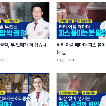
골절, 두 번째가 더 쉽습니
허리 아플 때마다 파스 붙이
는 일
05
1.3만
2:20