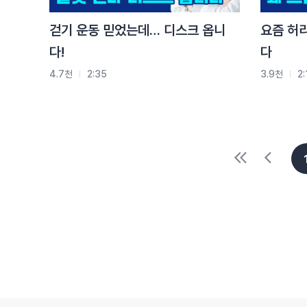
걷기 운동 믿었는데… 디스크 옵니
요즘 허리
다!
다
4.7천
2:35
3.9천
2: