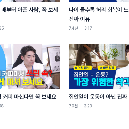
배부터 아픈 사람, 꼭 보세
나이 들수록 허리 회복이 
진짜 이유
35
7.4천
3:17
침 커피 마신다면 꼭 보세요
집안일이 운동이 아닌 진짜
58
7.0천
3:29