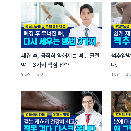
폐경 후, 급격히 약해지는 뼈… 골절
척추압박
막는 3가지 핵심 전략
다.
9.5천
3:01
1.6만
2: