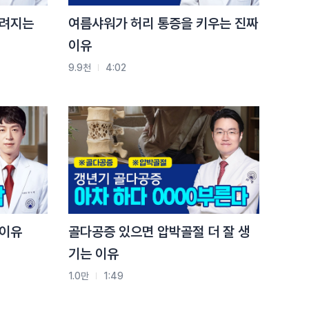
느려지는
여름샤워가 허리 통증을 키우는 진짜
이유
9.9천
4:02
 이유
골다공증 있으면 압박골절 더 잘 생
기는 이유
1.0만
1:49