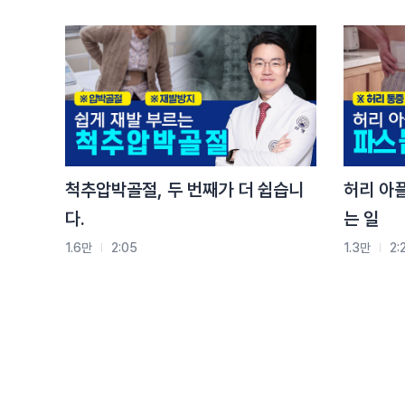
 가지
척추압박골절, 두 번째가 더 쉽습니
허리 아
다.
는 일
1.6만
2:05
1.3만
2: