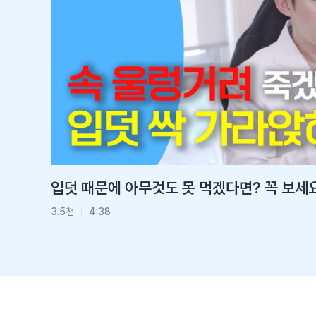
입덧 때문에 아무것도 못 먹겠다면? 꼭 보세요
폐경 후, 급격히 약해지는 뼈… 골절 막는 3가지 핵심 전략
9.5천
3.5천
3:01
4:38
1.6만
2:0