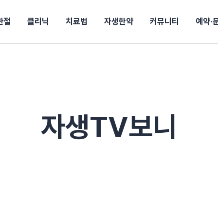
관절
클리닉
치료법
자생한약
커뮤니티
예약·
구
대전
목동
원
안산
울산
강보험
상담 예약
별
후기
파 약침
의료진 소개
턱
공지사항
신바로메틴
입원 상담
여성질환
진료시간/오시는길
추나요법
무릎
자생소식
진료비 안내
신바로약침·봉침
어깨
건강정보
비급여진료비
고관절
자가테스트
신바로한약
제증
손·
안
청주
해운대
경마비
시지
턱관절장애
월경통
퇴행성관절염
오십견
고관절질환
허리 디스크
손목
송조회
치료·물리치료
MRI·X-ray
자생TV보니
후군
 소화불량
터뷰
산전산후
석회화건염
목 디스크
족저
기 비염
갱년기증후군
무릎 질환
손목
약침
#척추압박골절
#교통사고후유증
#허리디스크
#목디스크
질환 후유증
비염
클리닉
허약증세
엘보·골프엘보
하기
자생TV보니
이벤트