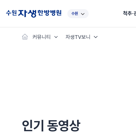
척추·
수원
대표
강남
광주
노원
대
커뮤니티
자생TV보니
보라매
부산
부천
분당
수
척추·관절
예약·문의
자생한약
커뮤니티
병원소개
클리닉
치료법
허리
척추·관절
자생비수술치료
한약
치료사례
바로 예약
인사말
보약
자생소개
목
첩약건
전화 
증상
리얼
초음
인천
일산
잠실
창원
천
허리디스크
교통사고후유증
MRI 치료사례
목디스크
안면신
후기메
신경근회복술
자주묻는질문
한약배
도수
척추관협착증
척추압박골절
안면마비 치료사례
거북목증
기능성
후기인
퇴행성디스크
수술후재활
알레르
추천 검색어
#초음파
척추전방전위증
수술후통증증후군
뇌혈관
허리염좌
성장·자세교정
비만 
테니스
자생인 칭찬
건의
인기 동영상