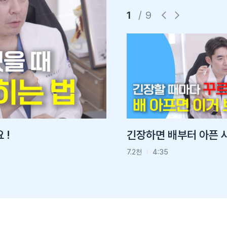
1
/
9
 !
척추압박골절, 두 번째가 더 쉽습니다.
5
7.2천
4:35