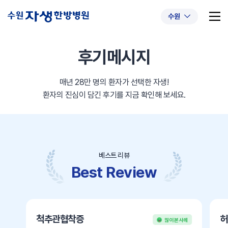
수원
후기메시지
매년 28만 명의 환자가 선택한 자생!
추천 검색어
#초음파약침
#척추압박골절
환자의 진심이 담긴 후기를 지금 확인해 보세요.
#교통사고후유증
#허리디스크
#목디스크
#추나요법
베스트 리뷰
Best Review
척추관협착증
허
많이 본 사례