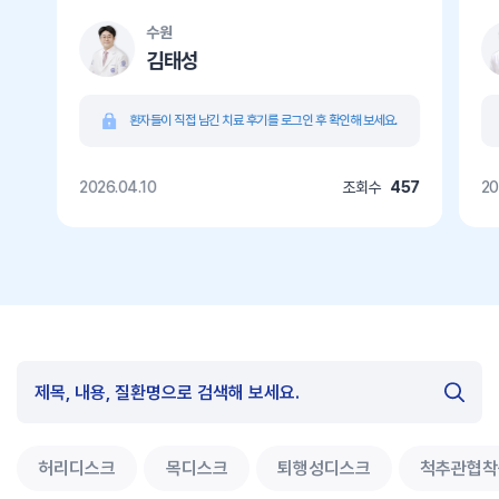
수원
김태성
환자들이 직접 남긴 치료 후기를 로그인 후 확인해 보세요.
2026.04.10
조회수
457
20
허리디스크
목디스크
퇴행성디스크
척추관협착