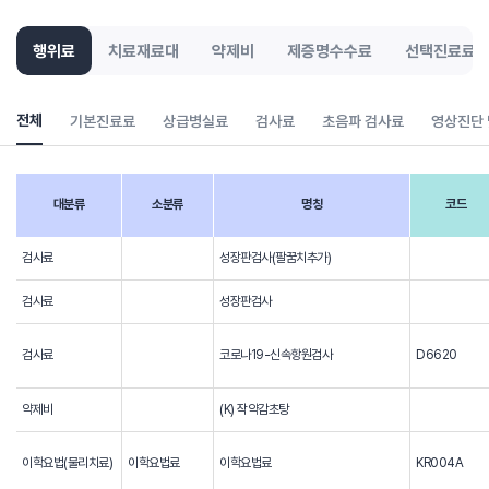
행위료
치료재료대
약제비
제증명수수료
선택진료료
전체
기본진료료
상급병실료
검사료
초음파 검사료
영상진단
대분류
소분류
명칭
코드
검사료
성장판검사(팔꿈치추가)
검사료
성장판검사
검사료
코로나19-신속항원검사
D6620
약제비
(K) 작약감초탕
이학요법(물리치료)
이학요법료
이학요법료
KR004A