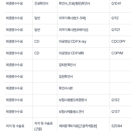
제증명수수료
진료확인서
확인서_진료(통원)확인서
Q1041
제증명수수료
일반
의무기록사본(1~5매)
Q112
제증명수수료
일반
의무기록사본(6매이상)
Q1121
제증명수수료
CD
의료영상 CDP X-ray
CDCOPY
제증명수수료
CD
의료영상 CDP MRI
COPYM
제증명수수료
입퇴원확인서
제증명수수료
입원확인서
제증명수수료
확인서사본
제증명수수료
보험사용별도제증명서
Q132
제증명수수료
보험사제출용소견서
Q137
처치 및 수술료
처치 및 수술료
체외충격파치료[근골격계질환]
SZ084
(근골)