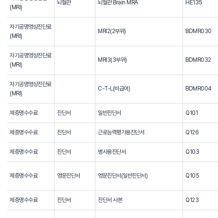
뇌혈관
뇌혈관 Brain MRA
HE135
(MRI)
자기공명영상진단료
MRI2(2부위)
BDMR030
(MRI)
자기공명영상진단료
MRI3(3부위)
BDMR032
(MRI)
자기공명영상진단료
C-T-L(비급여)
BDMR004
(MRI)
제증명수수료
진단서
일반진단서
Q101
제증명수수료
진단서
근로능력평가용진단서
Q126
제증명수수료
진단서
병사용진단서
Q103
제증명수수료
영문진단서
영문진단서(일반진단서)
Q105
제증명수수료
진단서
진단서 사본
Q123