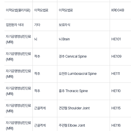
이학요법(물리치료)
이학요법료
이학요법료
KR004B
입원환자 식대
기타
보호자식
자기공명영상진단료
뇌
뇌 Brain
HE101
(MRI)
자기공명영상진단료
척추
경추 Cervical Spine
HE109
(MRI)
자기공명영상진단료
척추
요천추 Lumbosacral Spine
HE111
(MRI)
자기공명영상진단료
척추
흉추 Thoracic Spine
HE110
(MRI)
자기공명영상진단료
근골격계
견관절 Shoulder Joint
HE115
(MRI)
자기공명영상진단료
근골격계
주관절 Elbow Joint
HE116
(MRI)