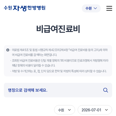
수원
비급여진료비
추천 검색어
#초음파약침
#척추압박골절
의료법 제45조 및 동법 시행규칙 제42조의2제4항 「비급여 진료비용 등의 고지」에 의하
여 비급여 진료비를 검색하는 화면입니다.
#교통사고후유증
#허리디스크
#목디스크
조회된 비급여 진료비용은 단일 개별 항목의 1회 비용이므로 진료과정에서 처방량에 따라
#추나요법
해당 항목의 비용이 달라질 수 있습니다.
처방 및 수가단위는 포, 첩, 단지 당으로 한약 및 처방의 특성에 따라 상이할 수 있습니다.
수원
2026-07-01