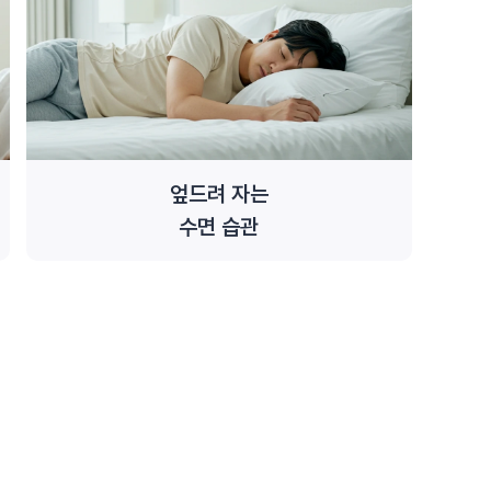
엎드려 자는
수면 습관