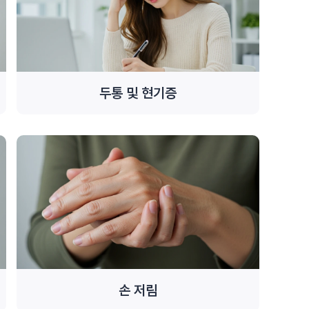
두통 및 현기증
손 저림