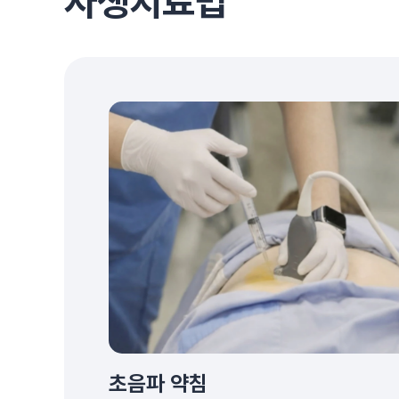
자생치료법
초음파 약침