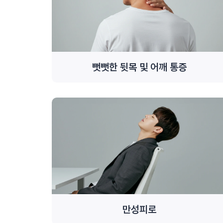
뻣뻣한 뒷목 및 어깨 통증
만성피로