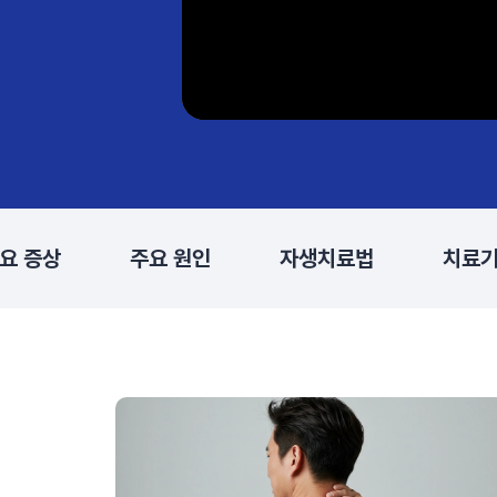
요 증상
주요 원인
자생치료법
치료