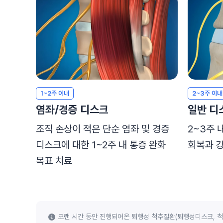
1~2주 이내
2~3주 이내
염좌/경증 디스크
일반 디
조직 손상이 적은 단순 염좌 및 경증
2~3주 
디스크에 대한 1~2주 내 통증 완화
회복과 강
목표 치료
오랜 시간 동안 진행되어온 퇴행성 척추질환(퇴행성디스크, 척추