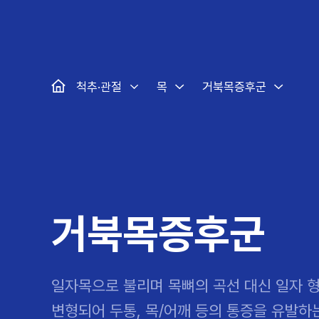
대표
강남
광주
노원
대
보라매
부산
부천
분당
수
척추·관절
예약·문의
자생한약
커뮤니티
병원소개
클리닉
치료법
허리
척추·관절
자생비수술치료
한약
치료사례
바로 예약
인사말
보약
자생소개
목
첩약건
전화 
증상
리얼
초음
인천
일산
잠실
창원
천
허리디스크
교통사고후유증
MRI 치료사례
목디스크
안면신
후기메
척추·관절
목
거북목증후군
신경근회복술
자주묻는질문
한약배
도수
척추관협착증
척추압박골절
안면마비 치료사례
거북목증
기능성
후기인
퇴행성디스크
수술후재활
알레르
추천 검색어
#초음파
척추전방전위증
수술후통증증후군
뇌혈관
허리염좌
성장·자세교정
비만 
테니스
자생인 칭찬
건의
거북목증후군
일자목으로 불리며 목뼈의 곡선 대신 일자 
변형되어 두통, 목/어깨 등의 통증을 유발하