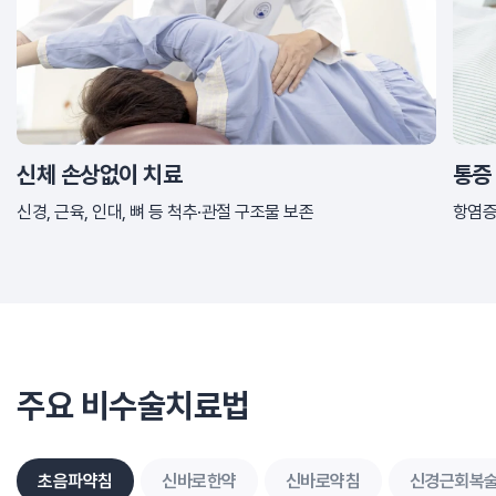
신체 손상없이 치료
통증
신경, 근육, 인대, 뼈 등
척추·관절 구조물 보존
항염증
주요 비수술치료법
초음파약침
신바로한약
신바로약침
신경근회복