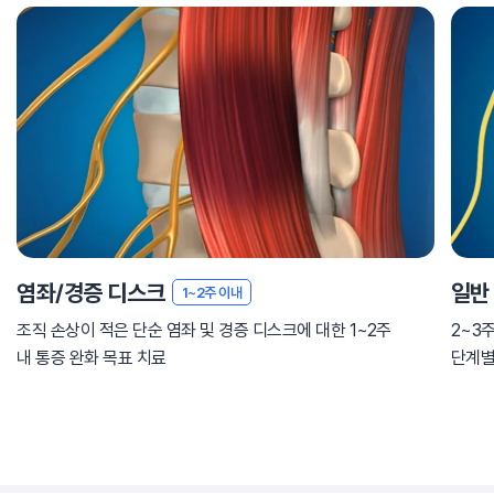
염좌/경증 디스크
일반
1~2주 이내
조직 손상이 적은 단순 염좌 및 경증 디스크에 대한 1~2주
2~3
내 통증 완화 목표 치료
단계별