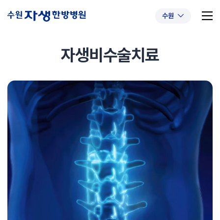
수원
자생비수술치료
추천 검색어
#초음파약침
#척추압박골절
#교통사고후유증
#허리디스크
#목디스크
#추나요법