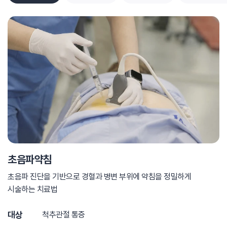
초음파약침
초음파 진단을 기반으로 경혈과 병변 부위에
약침을 정밀하게
시술하는 치료법
대상
척추관절 통증