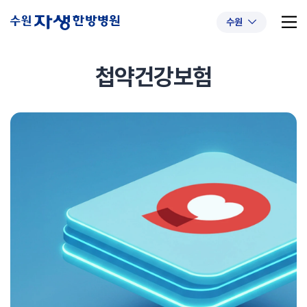
수원
첩약건강보험
추천 검색어
#초음파약침
#척추압박골절
#교통사고후유증
#허리디스크
#목디스크
#추나요법