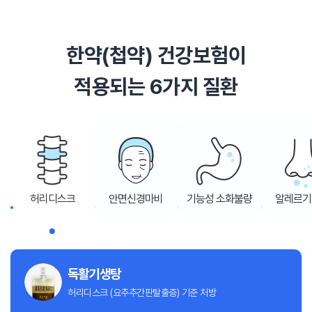
한약(첩약) 건강보험이
적용되는 6가지 질환
허리디스크
안면신경마비
기능성 소화불량
알레르기
독활기생탕
허리디스크 (요추추간판탈출증) 기준 처방